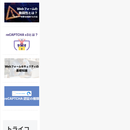
W
ー
e
ム
b
の
フ
セ
ォ
キ
r
ー
ュ
e
ム
リ
C
の
テ
A
脆
ィ
P
弱
で
W
T
性
重
e
C
。
要
b
H
多
な
フ
A
発
ロ
ォ
v
す
グ
r
ー
3
る
イ
e
ム
と
サ
ン
C
の
は
イ
認
A
安
？
バ
証
P
全
｜
ー
｜
T
性
フ
攻
認
C
を
ォ
撃
証
トライコ
H
高