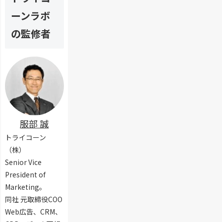
ー
を
方
A
め
ム
回
ーンラボ
法
認
る
の
避
や
証
た
ス
の監修者
す
認
の
め
パ
る
証
種
に
ム
方
強
類
攻
・
法
化
｜
撃
セ
の
フ
か
キ
ポ
ォ
ら
ュ
イ
ー
守
リ
ン
ム
る
テ
ト
の
W
ィ
服部 誠
を
ス
e
対
解
パ
トライコーン
b
策
説
ム
セ
（株）
・
キ
Senior Vice
セ
ュ
President of
キ
リ
ュ
Marketing。
テ
リ
ィ
同社 元取締役COO
テ
の
Web広告、CRM、
ィ
基