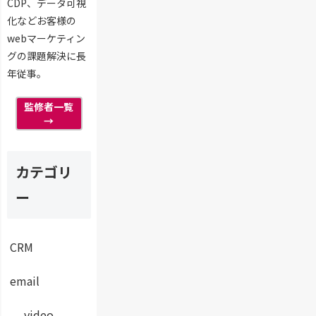
CDP、データ可視
対
礎
策
化などお客様の
知
識
webマーケティン
グの課題解決に長
年従事。
監修者一覧
→
カテゴリ
ー
CRM
email
video