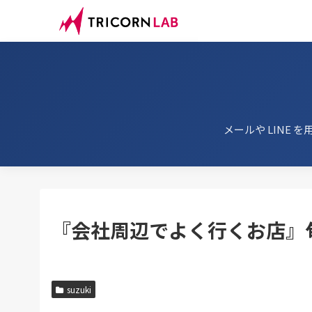
メールや LINE を
『会社周辺でよく行くお店』
suzuki