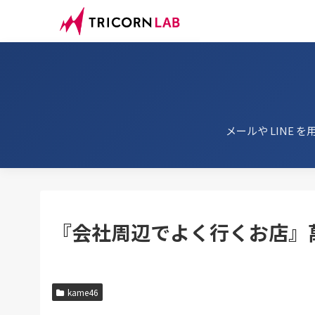
メールや LINE を
『会社周辺でよく行くお店』
kame46