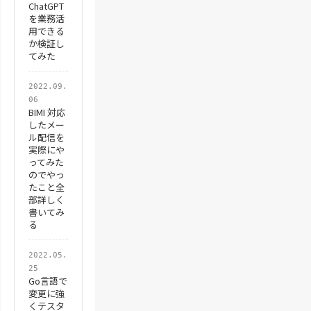
ChatGPT
を業務活
用できる
か検証し
てみた
2022.09.
06
BIMI 対応
したメー
ル配信を
実際にや
ってみた
のでやっ
たこと全
部詳しく
書いてみ
る
2022.05.
25
Go言語で
変更に強
くテスタ