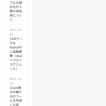
ブルな設
計を行う
際の具体
例につい
て
2022.03.
01
S3のデー
タを
Redshift
に自動連
携（Glue
＋クエリ
スケジュ
ール）
2021.12.
23
Zoom飲
みの振り
分けツー
ルを作成
した話