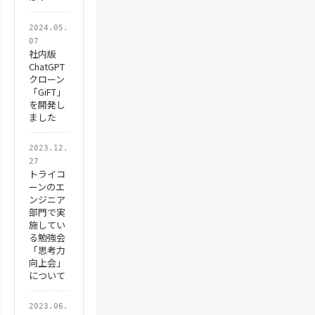
2024.05.
07
社内版
ChatGPT
クローン
「GiFT」
を開発し
ました
2023.12.
27
トライコ
ーンのエ
ンジニア
部門で実
施してい
る勉強会
「思考力
向上会」
について
2023.06.