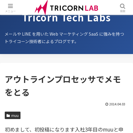
メニュー
検索
Tricorn Tech Labs
メールや LINE を用いた Web マーケティング SaaS に強みを持つ
トライコーン技術者によるブログです。
アウトラインプロセッサでメモ
をとる
2014.04.03
muu
初めまして、初投稿になります入社3年目のmuuと申