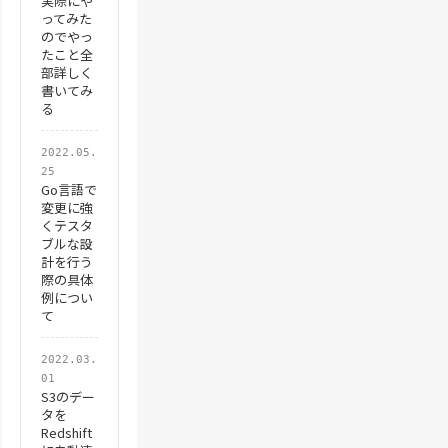
実際にや
ってみた
のでやっ
たこと全
部詳しく
書いてみ
る
2022.05.
25
Go言語で
変更に強
くテスタ
ブルな設
計を行う
際の具体
例につい
て
2022.03.
01
S3のデー
タを
Redshift