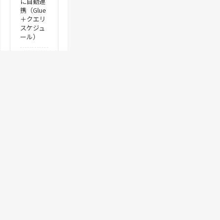
に自動連
携（Glue
＋クエリ
スケジュ
ール）
2021.12.
23
Zoom飲
みの振り
分けツー
ルを作成
した話
運営会社情報
個人情報保護方針