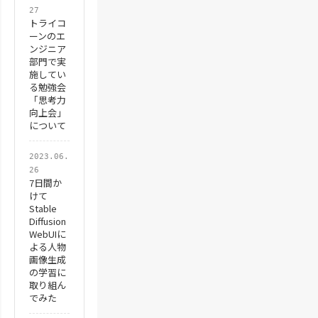
27
トライコ
ーンのエ
ンジニア
部門で実
施してい
る勉強会
「思考力
向上会」
について
2023.06.
26
7日間か
けて
Stable
Diffusion
WebUIに
よる人物
画像生成
の学習に
取り組ん
でみた