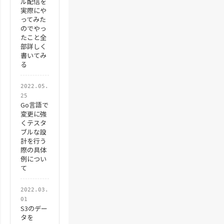
ル配信を
実際にや
ってみた
のでやっ
たこと全
部詳しく
書いてみ
る
2022.05.
25
Go言語で
変更に強
くテスタ
ブルな設
計を行う
際の具体
例につい
て
2022.03.
01
S3のデー
タを