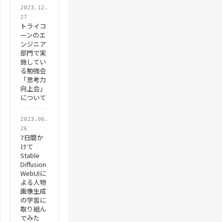
2023.12.
27
トライコ
ーンのエ
ンジニア
部門で実
施してい
る勉強会
「思考力
向上会」
について
2023.06.
26
7日間か
けて
Stable
Diffusion
WebUIに
よる人物
画像生成
の学習に
取り組ん
でみた