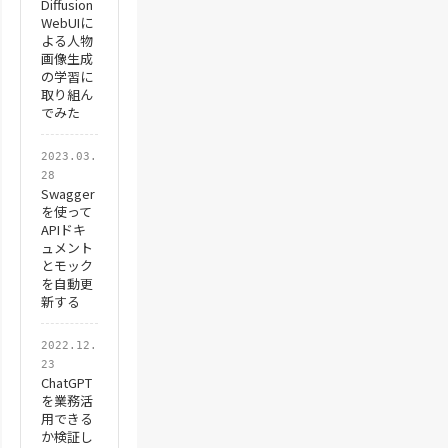
Diffusion
WebUIに
よる人物
画像生成
の学習に
取り組ん
でみた
2023.03.
28
Swagger
を使って
APIドキ
ュメント
とモック
を自動更
新する
2022.12.
23
ChatGPT
を業務活
用できる
か検証し