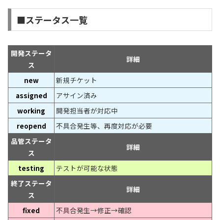
■ステータス一覧
開発ステータ
詳細
ス
new
新規チケット
assigned
アサイン済み
working
開発担当者が対応中
reopend
不具合発生等、再度対応が必要
品管ステータ
詳細
ス
testing
テストが可能な状態
終了ステータ
詳細
ス
fixed
不具合発生→修正→確認