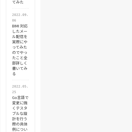
てみた
2022.09.
06
BIMI 対応
したメー
ル配信を
実際にや
ってみた
のでやっ
たこと全
部詳しく
書いてみ
る
2022.05.
25
Go言語で
変更に強
くテスタ
ブルな設
計を行う
際の具体
例につい