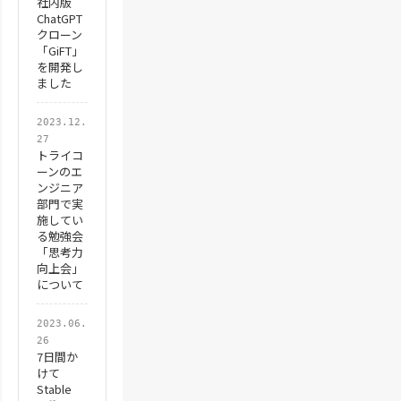
社内版
ChatGPT
クローン
「GiFT」
を開発し
ました
2023.12.
27
トライコ
ーンのエ
ンジニア
部門で実
施してい
る勉強会
「思考力
向上会」
について
2023.06.
26
7日間か
けて
Stable