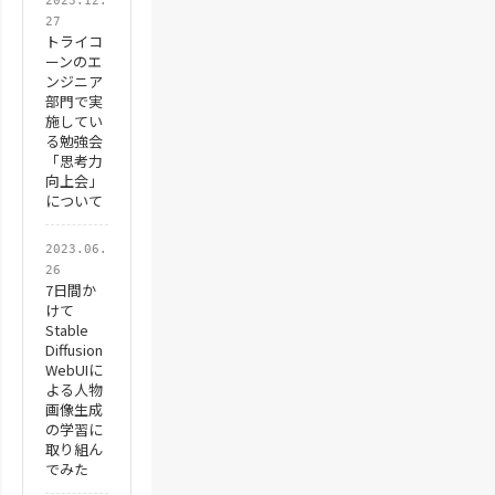
2023.12.
27
トライコ
ーンのエ
ンジニア
部門で実
施してい
る勉強会
「思考力
向上会」
について
2023.06.
26
7日間か
けて
Stable
Diffusion
WebUIに
よる人物
画像生成
の学習に
取り組ん
でみた