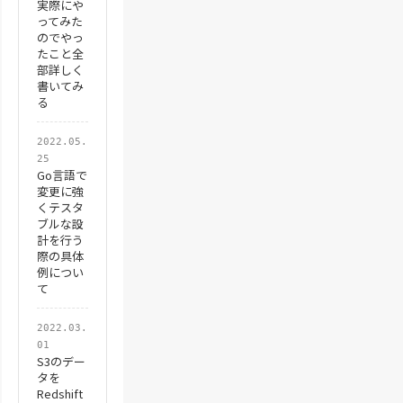
実際にや
ってみた
のでやっ
たこと全
部詳しく
書いてみ
る
2022.05.
25
Go言語で
変更に強
くテスタ
ブルな設
計を行う
際の具体
例につい
て
2022.03.
01
S3のデー
タを
Redshift