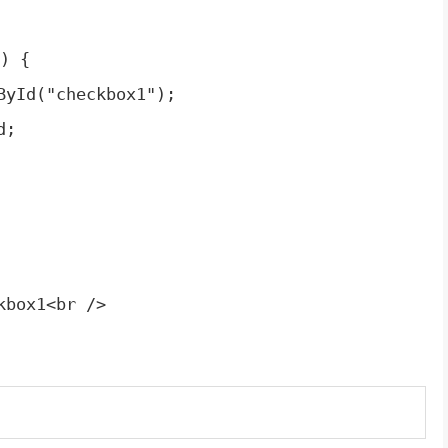
) {
yId("checkbox1");
d;
kbox1<br />