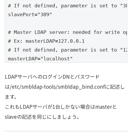
# If not defined, parameter is set to "389"
slavePort="389"

# Master LDAP server: needed for write ope
# Ex: masterLDAP=127.0.0.1

# If not defined, parameter is set to "127
masterLDAP="localhost"

LDAPサーバへのログインDNとパスワード
# Master LDAP port

# If not defined, parameter is set to "389"
は/etc/smbldap-tools/smbldap_bind.confに記述し
masterPort="389"

ます。
これもLDAPサーバが1台しかない場合はmasterと
（中略）

slaveの記述を同じにしましょう。
# LDAP Suffix
