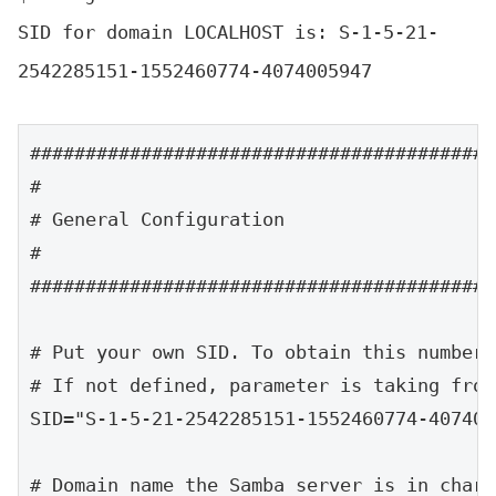
SID for domain LOCALHOST is: S-1-5-21-
2542285151-1552460774-4074005947
##########################################
#

# General Configuration

#

##########################################
# Put your own SID. To obtain this number 
# If not defined, parameter is taking from
SID="S-1-5-21-2542285151-1552460774-407400
# Domain name the Samba server is in charge