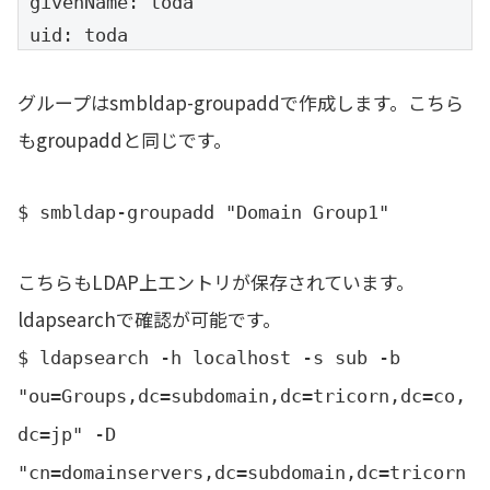
givenName: toda

uid: toda

uidNumber: 1000

グループはsmbldap-groupaddで作成します。こちら
gidNumber: 513

homeDirectory: /home/toda

もgroupaddと同じです。
loginShell: /bin/bash

gecos: System User

$ smbldap-groupadd "Domain Group1"
sambaPwdLastSet: 0

sambaLogonTime: 0

こちらもLDAP上エントリが保存されています。
sambaLogoffTime: 2147483647

ldapsearchで確認が可能です。
sambaKickoffTime: 2147483647

$ ldapsearch -h localhost -s sub -b
sambaPwdCanChange: 0

"ou=Groups,dc=subdomain,dc=tricorn,dc=co,
sambaPwdMustChange: 2147483647

displayName: toda

dc=jp" -D
sambaAcctFlags: [UX]

"cn=domainservers,dc=subdomain,dc=tricorn