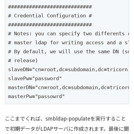
# Ex: suffix=dc=IDEALX,dc=ORG

############################

suffix="dc=subdomain,dc=tricorn,dc=co,dc=j
# Credential Configuration #

############################

# Notes: you can specify two differents co
# master ldap for writing access and a sla
# By default, we will use the same DN (so 
# release)

slaveDN="cn=root,dc=subdomain,dc=tricorn,d
slavePw="password"

masterDN="cn=root,dc=subdomain,dc=tricorn,
masterPw="passowrd"
ここまでくれば、smbldap-populateを実行すること
で初期データがLDAPサーバに作成されます。最後に聞