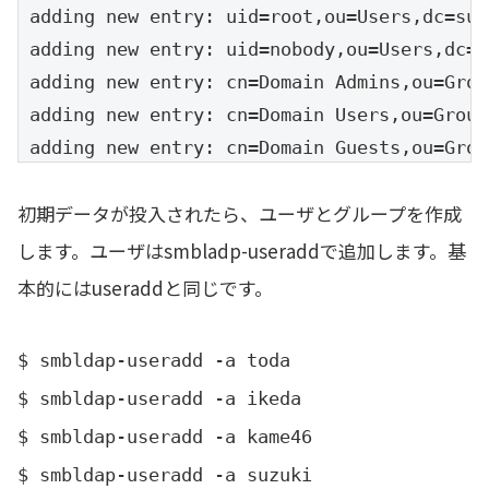
adding new entry: uid=root,ou=Users,dc=sub
adding new entry: uid=nobody,ou=Users,dc=s
adding new entry: cn=Domain Admins,ou=Grou
adding new entry: cn=Domain Users,ou=Group
adding new entry: cn=Domain Guests,ou=Grou
adding new entry: cn=Domain Computers,ou=G
初期データが投入されたら、ユーザとグループを作成
adding new entry: cn=Administrators,ou=Gro
adding new entry: cn=Account Operators,ou=
します。ユーザはsmbladp-useraddで追加します。基
adding new entry: cn=Print Operators,ou=Gr
本的にはuseraddと同じです。
adding new entry: cn=Backup Operators,ou=G
adding new entry: cn=Replicators,ou=Groups
$ smbldap-useradd -a toda
adding new entry: sambaDomainName=MYGROUP,
$ smbldap-useradd -a ikeda
$ smbldap-useradd -a kame46
Please provide a password for the domain ro
Changing UNIX and samba passwords for root

$ smbldap-useradd -a suzuki