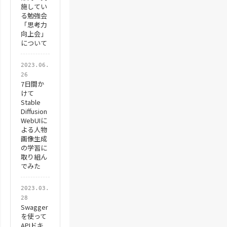
施してい
る勉強会
「思考力
向上会」
について
2023.06.
26
7日間か
けて
Stable
Diffusion
WebUIに
よる人物
画像生成
の学習に
取り組ん
でみた
2023.03.
28
Swagger
を使って
APIドキ