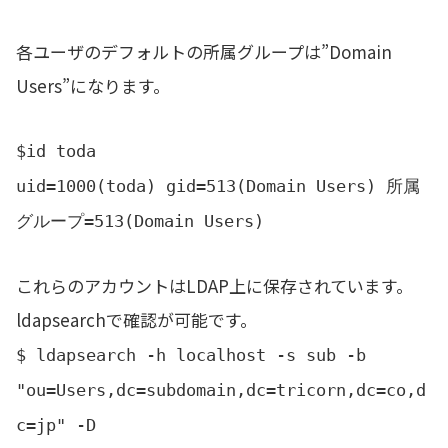
New password:

Retype new password:
各ユーザのデフォルトの所属グループは”Domain
Users”になります。
$id toda
uid=1000(toda) gid=513(Domain Users) 所属
グループ=513(Domain Users)
これらのアカウントはLDAP上に保存されています。
ldapsearchで確認が可能です。
$ ldapsearch -h localhost -s sub -b
"ou=Users,dc=subdomain,dc=tricorn,dc=co,d
c=jp" -D