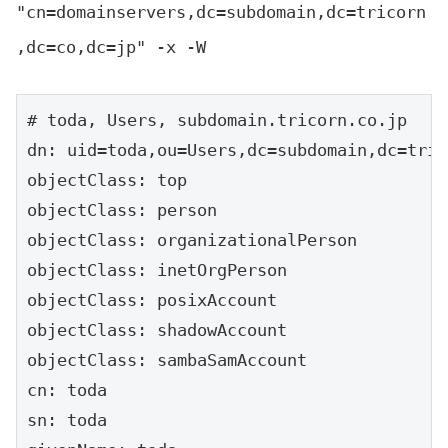
"cn=domainservers,dc=subdomain,dc=tricorn
,dc=co,dc=jp" -x -W
# toda, Users, subdomain.tricorn.co.jp

dn: uid=toda,ou=Users,dc=subdomain,dc=tric
objectClass: top

objectClass: person

objectClass: organizationalPerson

objectClass: inetOrgPerson

objectClass: posixAccount

objectClass: shadowAccount

objectClass: sambaSamAccount

cn: toda

sn: toda
