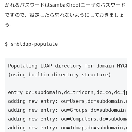
かれるパスワードはsambaのrootユーザのパスワード
ですので、設定したら忘れないようにしておきましょ
う。
$ smbldap-populate
Populating LDAP directory for domain MYGRO
(using builtin directory structure)

entry dc=subdomain,dc=tricorn,dc=co,dc=jp 
adding new entry: ou=Users,dc=subdomain,dc
adding new entry: ou=Groups,dc=subdomain,d
adding new entry: ou=Computers,dc=subdomai
adding new entry: ou=Idmap,dc=subdomain,dc