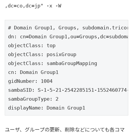
sambaSID: S-1-5-21-2542285151-1552460774-4
,dc=co,dc=jp" -x -W
sambaLMPassword: XXX

sambaPrimaryGroupSID: S-1-5-21-2542285151-
# Domain Group1, Groups, subdomain.tricorn
sambaNTPassword: XXX

dn: cn=Domain Group1,ou=Groups,dc=subdomai
sambaLogonScript: logon.bat

objectClass: top

sambaProfilePath: \\PDC-SRV\profiles\toda

objectClass: posixGroup

sambaHomePath: \\PDC-SRV\toda

objectClass: sambaGroupMapping

sambaHomeDrive: H:
cn: Domain Group1

gidNumber: 1004

sambaSID: S-1-5-21-2542285151-1552460774-4
sambaGroupType: 2

displayName: Domain Group1
ユーザ、グループの更新、削除などについても各コマ