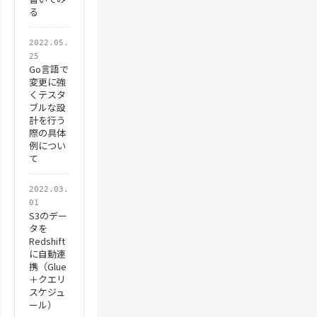
る
2022.05.
25
Go言語で
変更に強
くテスタ
ブルな設
計を行う
際の具体
例につい
て
2022.03.
01
S3のデー
タを
Redshift
に自動連
携（Glue
＋クエリ
スケジュ
ール）