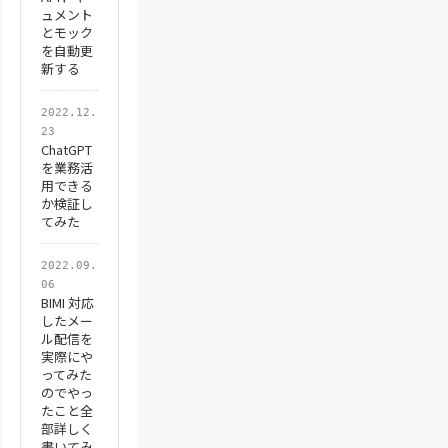
ュメント
とモック
を自動更
新する
2022.12.
23
ChatGPT
を業務活
用できる
か検証し
てみた
2022.09.
06
BIMI 対応
したメー
ル配信を
実際にや
ってみた
のでやっ
たこと全
部詳しく
書いてみ