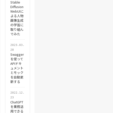
Stable
'変数初期化
Diffusion
han_temp
 = 
""
WebUIに
よる人物
kana_temp
 = 
""
画像生成
の学習に
kigo_temp
 = 
""
取り組ん
num_temp
 = 
""
でみた
2023.03.
If
set_text Like "*
28
Swagger
Cells(i,
space_cel
を使って
End
If
APIドキ
ュメント
とモック
を自動更
'検証文字をばらす
新する
For
l_int_1 = 1 To Len
2022.12.
my_temp
 = 
Mid(set_
23
If
my_temp Like "
ChatGPT
を業務活
han_temp
 = 
han
用できる