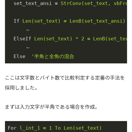
set_text_ansi
 = 
StrConv(set_text, vbFrom
If
Len(set_text) = LenB(set_text_ansi)
～
ElseIf
Len(set_text) * 2 = LenB(set_te
～
Else
'半角と全角の混合
ここは文字数とバイト数で比較判定する定番の手法を
採用しました。
まずは入力文字が半角である場合を作成。
For
l_int_1 = 1 To Len(set_text)