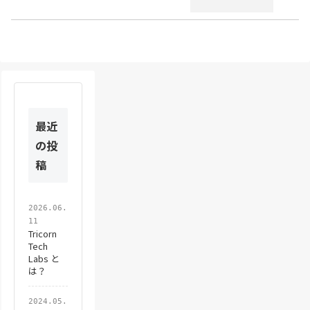
Cells(1,
int_cell).Value = "数字"
Cells(1,
space_cell).Value = "全
With
Range("A1:J1")
.Font.Bold
 = 
True
.Borders.LineStyle
 = 
xlContinu
.HorizontalAlignment
 = 
xlCente
最近
End
With
の投
End
If
稿
max_row
 = 
ActiveSheet.UsedRange.Find("
2026.06.
i
 = 
2
11
Tricorn
Tech
For
i = 2 To max_row   'A列の最後まで
Labs と
は？
set_text
 = 
Cells(i, 1)
2024.05.