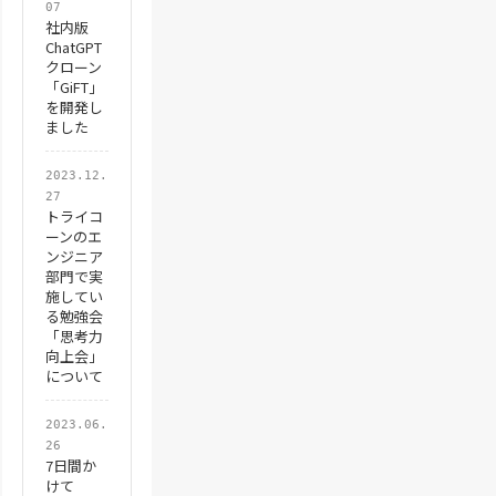
'値がない場合はスキップ
07
社内版
If
Len(set_text) = 0 Then
ChatGPT
クローン
GoTo
Continue
「GiFT」
を開発し
End
If
ました
'ANSI文字列に変換した文字列を取得
2023.12.
27
set_text_ansi
 = 
StrConv(set_text, 
トライコ
ーンのエ
ンジニア
'まず全角のみ、半角のみか判定
部門で実
施してい
る勉強会
「思考力
If
Len(set_text) = LenB(set_text_a
向上会」
'半角だけの時
について
If
VarType(set_text) = 8 Then
2023.06.
result
 = 
"半角英数"
26
7日間か
けて