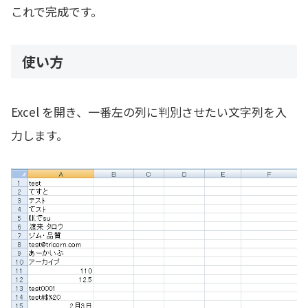
        Cells(
1
, zenhira_cell).Value = 
"ひ
これで完成です。
        Cells(
1
, zenkana_cell).Value = 
"全
        Cells(
1
, hankaku_cell).Value = 
"半
使い方
        Cells(
1
, hankana_cell).Value = 
"半
        Cells(
1
, kigo_cell).Value = 
"半角記
Excel を開き、一番左の列に判別させたい文字列を入
        Cells(
1
, int_cell).Value = 
"数字"
        Cells(
1
, space_cell).Value = 
"全角
力します。
        With Range(
"A1:J1"
)

            .Font.Bold = True

            .Borders.LineStyle = xlContinuo
            .HorizontalAlignment = xlCenter
        End With
