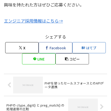
Range("1
:
1").Insert
興味を持たれた方はぜひご応募ください。
With
Cells(1, 1)
.Value
 = 
chk_str_header
エンジニア採用情報はこちら→
.Interior.Color
 = 
RGB(255, 255
End
With
シェアする
With
Cells(1, hantei_cell)
.Value
 = 
"型判定"
X
Facebook
はてブ
.Interior.Color
 = 
RGB(0, 255, 
LINE
コピー
End
With
Cells(1,
zenkaku_cell).Value = "
Cells(1,
zenhira_cell).Value = 
Cells(1,
zenkana_cell).Value = 
PHPを使ったセールスフォースとのAPIデ
ータ連携
Cells(1,
hankaku_cell).Value = 
Cells(1,
hankana_cell).Value = 
PHPの ctype_digit() と preg_match() の
Cells(1,
kigo_cell).Value = "半角
処理速度の比較