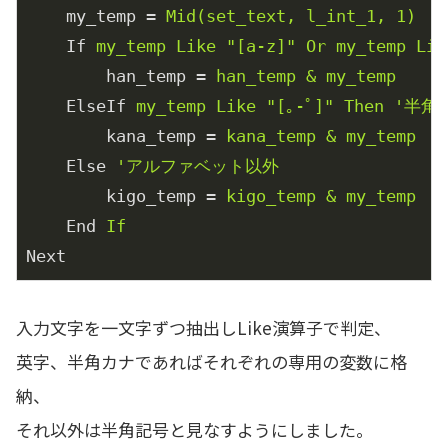
my_temp
 = 
Mid(set_text, l_int_1, 1)
If
my_temp Like "[a-z]" Or my_temp Lik
han_temp
 = 
han_temp & my_temp
ElseIf
my_temp Like "[｡-ﾟ]" Then '
kana_temp
 = 
kana_temp & my_temp
Else
'アルファベット以外
kigo_temp
 = 
kigo_temp & my_temp
End
If
Next
入力文字を一文字ずつ抽出しLike演算子で判定、
英字、半角カナであればそれぞれの専用の変数に格
納、
それ以外は半角記号と見なすようにしました。