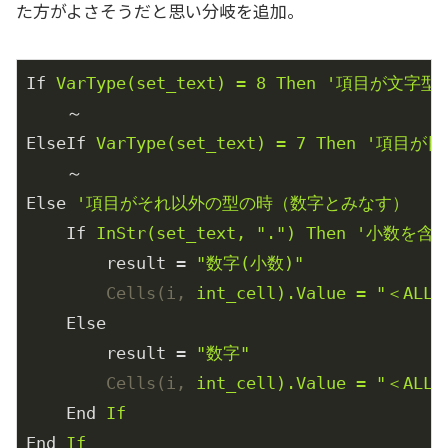
た方がよさそうだと思い分岐を追加。
If
VarType(set_text) = 8 Then '項目が文字
～
ElseIf
VarType(set_text) = 7 Then '項目
～
Else
'項目がそれ以外の型の時（数字とみなす）
If
InStr(set_text, ".") Then '小数
result
 = 
"数字(小数)"
Cells(i,
int_cell).Value = "＜ALL
Else
result
 = 
"数字"
Cells(i,
int_cell).Value = "＜ALL
End
If
End
If