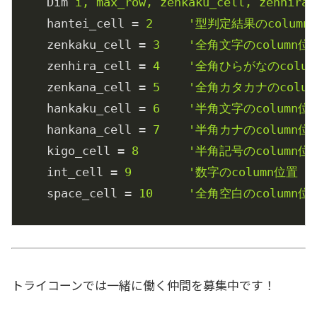
Dim
i, max_row, zenkaku_cell, zenhira_
hantei_cell
 = 
2     '型判定結果のcolumn
zenkaku_cell
 = 
3    '全角文字のcolumn位
zenhira_cell
 = 
4    '全角ひらがなのcolu
zenkana_cell
 = 
5    '全角カタカナのcolu
hankaku_cell
 = 
6    '半角文字のcolumn位
hankana_cell
 = 
7    '半角カナのcolumn位
kigo_cell
 = 
8       '半角記号のcolumn位
int_cell
 = 
9        '数字のcolumn位置
space_cell
 = 
10     '全角空白のcolumn位
'各列の説明行の追加
chk_str_header
 = 
"検証文字列"
If
Cells(1, 1) <> chk_str_header Then
トライコーンでは一緒に働く仲間を募集中です！
Application.CutCopyMode
 = 
False