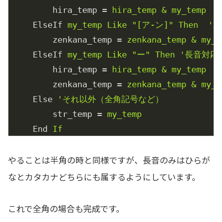
hira_temp
 = 
hira_temp & my_temp
ElseIf
my_temp Like "[ア-ン]" Then 
zenkana_temp
 = 
zenkana_temp & my_t
ElseIf
my_temp Like "ー" Then '長音対応
hira_temp
 = 
hira_temp & my_temp
zenkana_temp
 = 
zenkana_temp & my_t
Else
'それ以外（全角記号など）
str_temp
 = 
my_temp
End
If
Next
やることは半角の時と同様ですが、長音のみはひらが
なとカタカナどちらにも属するようにしています。
これで全角の場合も完成です。