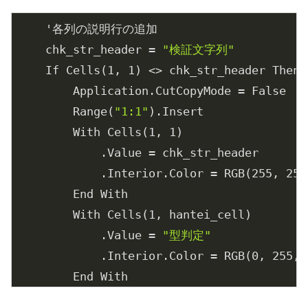
    '各列の説明行の追加

    chk_str_header = 
"検証文字列"
    If Cells(
1
, 
1
) <> chk_str_header Then

        Application.CutCopyMode = False

        Range(
"1:1"
).Insert

        With Cells(
1
, 
1
)

            .Value = chk_str_header

            .Interior.Color = RGB(
255
, 
255
        End With

        With Cells(
1
, hantei_cell)

            .Value = 
"型判定"
            .Interior.Color = RGB(
0
, 
255
, 
        End With

        Cells(
1
, zenkaku_cell).Value = 
"他