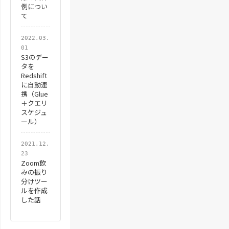
例につい
て
Else
'アル
kigo_temp
 = 
ki
2022.03.
01
han_temp
 = 
add
S3のデー
タを
kana_temp
 = 
ad
Redshift
num_temp
 = 
add
に自動連
携（Glue
＋クエリ
スケジュ
End
If
ール）
Next
2021.12.
23
Cells(i,
hankaku_cell)
Zoom飲
みの振り
Cells(i,
hankana_cell)
分けツー
ルを作成
Cells(i,
kigo_cell).Va
した話
Cells(i,
int_cell).Val