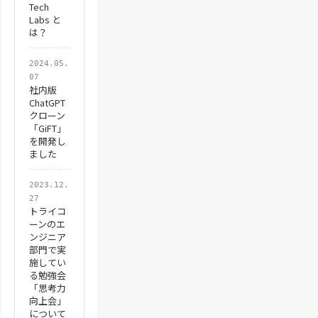
Tech
Labs と
は？
2024.05.
07
社内版
ChatGPT
クローン
「GiFT」
を開発し
ました
2023.12.
27
トライコ
ーンのエ
ンジニア
部門で実
施してい
る勉強会
「思考力
向上会」
について