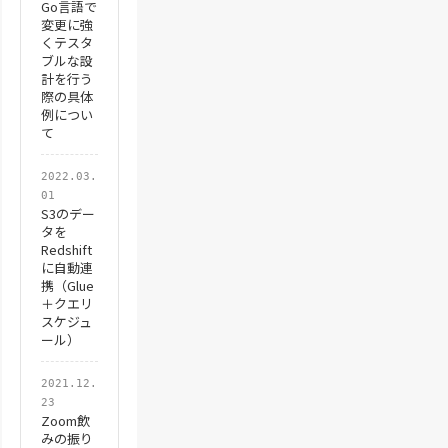
Go言語で
変更に強
くテスタ
ブルな設
計を行う
際の具体
例につい
て
2022.03.
01
S3のデー
タを
Redshift
に自動連
携（Glue
＋クエリ
スケジュ
ール）
2021.12.
23
Zoom飲
みの振り