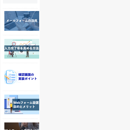
W
e
b
フ
ォ
入
ー
力
ム
完
の
了
メ
率
ー
W
を
ル
e
高
送
b
め
信
フ
る
機
ォ
方
能
W
ー
法
。
e
ム
｜
メ
b
確
最
ー
フ
認
適
ル
ォ
画
な
フ
W
ー
面
W
ォ