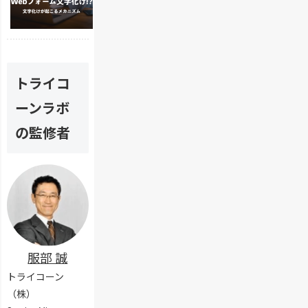
e
ム
で
e
ー
b
設
顧
b
ム
フ
置
客
フ
の
ォ
の
の
ォ
活
ー
目
満
ー
用
ム
的
足
ム
と
トライコ
の
と
度
構
セ
文
メ
を
築
ーンラボ
キ
字
リ
上
方
ュ
化
ッ
げ
の監修者
法
リ
け
ト
る
を
テ
を
｜
実
解
ィ
解
構
装
説
配
消
築
ポ
慮
。
方
イ
の
エ
法
ン
基
ン
や
ト
礎
コ
作
知
ー
成
服部 誠
識
ド
ツ
処
トライコーン
ー
理
ル
（株）
と
の