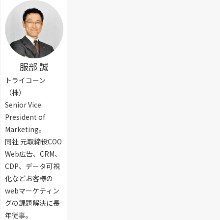
k
g
ン
o
マ
e
C
ド
m
ッ
t
l
ラ
a
プ
i
o
ー
t
と
n
u
の
i
キ
g
d
設
o
ャ
C
で
定
服部 誠
n
ン
l
抑
方
S
ペ
o
トライコーン
え
法
t
ー
u
て
（株）
（
u
ン
d
お
P
d
Senior Vice
の
で
き
a
i
概
President of
開
た
r
o
要
封
Marketing。
い
d
と
に
ロ
E
同社 元取締役COO
o
は
つ
グ
i
t
？
Web広告、CRM、
い
を
n
）
特
て
CDP、データ可視
使
s
長
説
用
化などお客様の
t
と
明
し
e
webマーケティン
機
し
た
i
能
グの課題解決に長
ま
パ
n
の
す
年従事。
ー
機