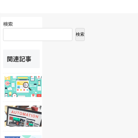
検索
検索
関連記事
M
a
r
k
e
S
t
a
i
l
n
e
g
s
C
A