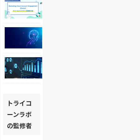
f
l
c
o
o
c
r
u
o
c
d
u
e
P
S
n
M
e
a
t
a
r
l
E
r
s
e
n
k
o
s
g
e
n
S
f
a
t
a
a
o
g
i
l
l
r
e
n
i
e
c
m
g
z
s
e
e
C
a
f
M
n
l
t
o
a
t
o
i
トライコ
r
r
の
u
o
c
k
フ
d
ーンラボ
n
e
e
ォ
の
の
M
t
ー
の監修者
A
サ
a
i
ム
u
イ
r
n
ハ
t
ト