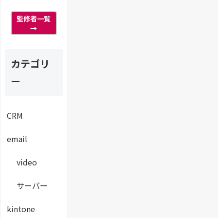
概
！
ソ
能
要
ナ
に
監修者一覧
を
ラ
つ
→
解
イ
い
説
ズ
て
し
配
ご
ま
カテゴリ
信
紹
す
に
介
ー
！
つ
し
い
ま
て
す
ご
CRM
【
紹
初
介
心
email
し
者
ま
向
video
す
け
！
】
サーバー
kintone