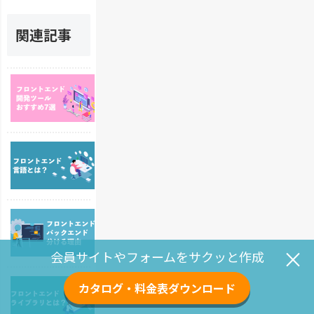
関連記事
フ
ロ
ン
ト
エ
フ
ン
ロ
ド
ン
開
ト
発
エ
ツ
フ
ン
ー
ロ
ド
ル
ン
言
の
×
会員サイトやフォームをサクッと作成
ト
語
お
エ
と
す
フ
ン
は
カタログ・料金表ダウンロード
す
ロ
ド
？
め
ン
と