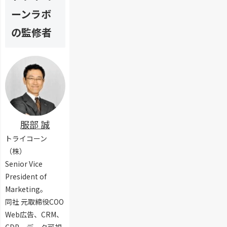
リ
と
お
レ
と
は
ーンラボ
け
ー
は
？
る
ム
？
の監修者
フ
ワ
代
レ
ー
表
ー
ク
例
ム
や
を
ワ
ラ
紹
ー
イ
介
ク
ブ
と
ラ
は
リ
服部 誠
？
に
代
トライコーン
つ
表
い
（株）
例
て
Senior Vice
3
も
President of
選
解
を
Marketing。
説
解
同社 元取締役COO
説
Web広告、CRM、
CDP、データ可視