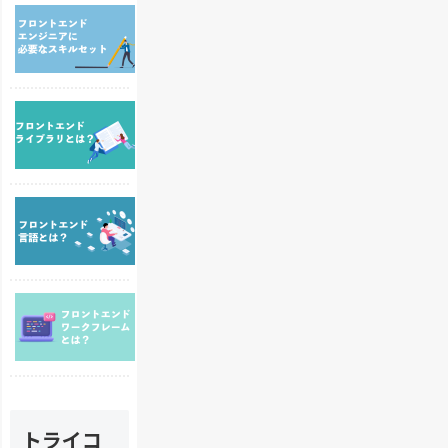
フ
ン
ロ
ド
ン
エ
ト
ン
エ
ジ
フ
ン
ニ
ロ
ド
ア
ン
エ
は
ト
ン
P
エ
ジ
H
フ
ン
ニ
P
ロ
ド
ア
が
ン
開
に
必
ト
発
必
要
エ
に
要
？
フ
ン
お
な
ロ
ド
け
ス
ン
言
る
キ
ト
語
ラ
ル
エ
と
イ
セ
ン
は
ブ
ッ
ド
？
ラ
ト
トライコ
に
フ