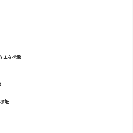
な主な機能
能
限機能