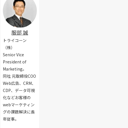
ト
ン
ツ
う
の
ケ
ー
に
作
ー
ル
作
成
ト
や
れ
か
フ
テ
ば
ら
ォ
服部 誠
ン
い
集
ー
プ
い
トライコーン
計
ム
レ
の
ま
（株）
の
ー
？
で
作
ト
Senior Vice
方
！
り
も
President of
法
方
方
紹
と
Marketing。
法
を
介
お
や
同社 元取締役COO
紹
！
す
手
介
Web広告、CRM、
す
順
CDP、データ可視
め
を
ツ
化などお客様の
解
ー
説
webマーケティン
ル
グの課題解決に長
紹
年従事。
介