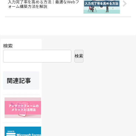
入力完了率を高める方法｜最適なWebフ
ォーム構築方法を解説
検索
検索
関連記事
ア
ン
ケ
ー
ト
M
フ
i
ォ