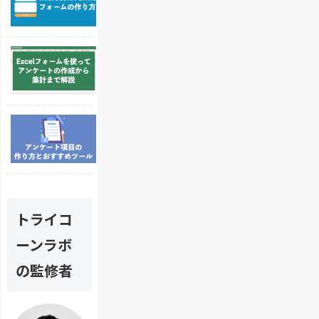
c
ー
r
ム
o
を
E
s
設
x
o
置
c
f
す
e
t
る
l
F
メ
ア
（
o
リ
ン
エ
r
ッ
ケ
ク
m
ト
ー
セ
s
や
ト
ル
を
活
フ
）
使
用
ォ
を
っ
法
トライコ
ー
使
た
と
ム
っ
申
は
ーンラボ
項
て
し
？
目
ア
込
の監修者
お
は
ン
み
す
ど
ケ
・
す
の
ー
ア
め
よ