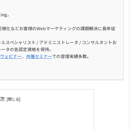
eting。
タ可視化などお客様のWebマーケティングの課題解決に長年従
cloud メールスペシャリスト / アドミニストレータ / コンサルタントお
ストレータの各認定資格を保持。
ウェビナー
、
共催セミナー
での登壇実績多数。
次